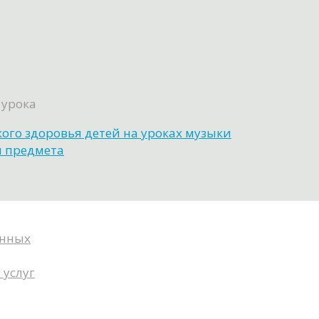
 урока
ого здоровья детей на уроках музыки
и предмета
анных
 услуг