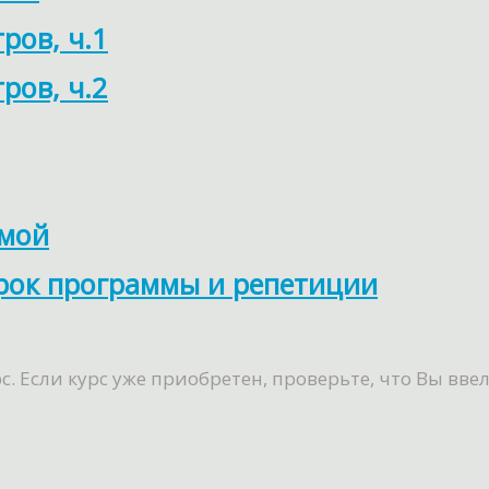
ров, ч.1
ров, ч.2
омой
урок программы и репетиции
 Если курс уже приобретен, проверьте, что Вы ввел