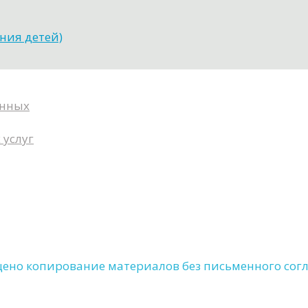
ния детей)
анных
 услуг
щено копирование материалов без письменного сог