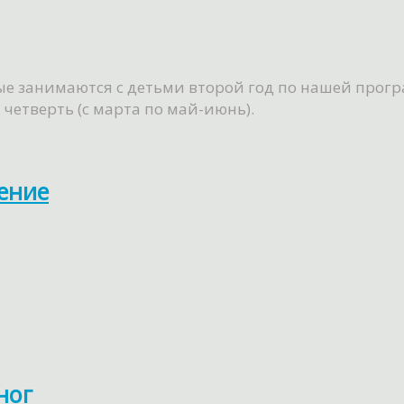
рые занимаются с детьми второй год по нашей прог
четверть (с марта по май-июнь).
ение
ног