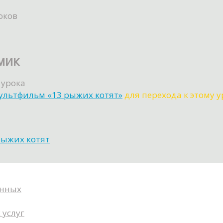
оков
мик
 урока
мультфильм «13 рыжих котят»
для перехода к этому у
рыжих котят
анных
 услуг