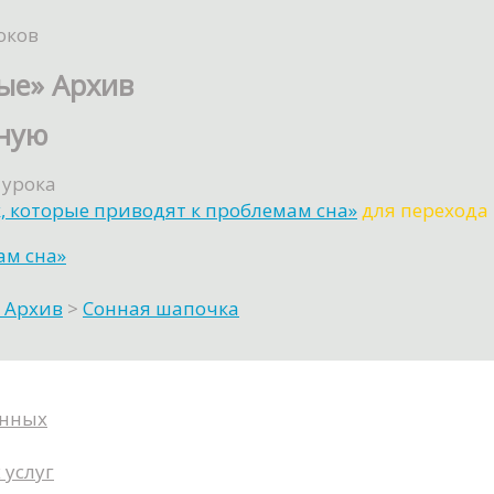
оков
ые» Архив
ьную
 урока
, которые приводят к проблемам сна»
для перехода 
ам сна»
 Архив
>
Сонная шапочка
анных
 услуг