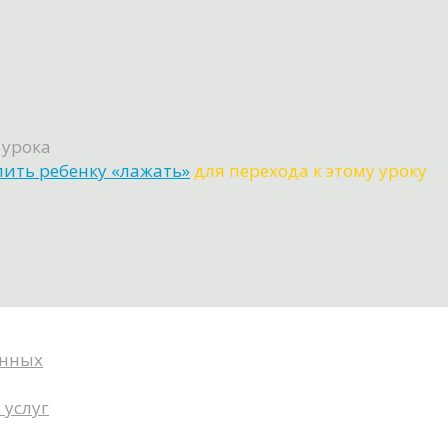
 урока
лить ребенку «лажать»
для перехода к этому уроку
анных
 услуг