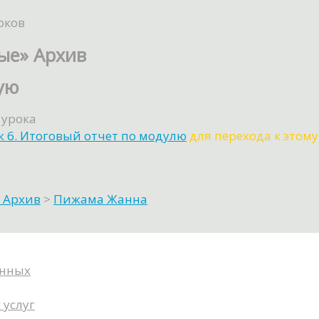
оков
ые» Архив
ую
 урока
 6. Итоговый отчет по модулю
для перехода к этому
 Архив
>
Пижама Жанна
анных
 услуг