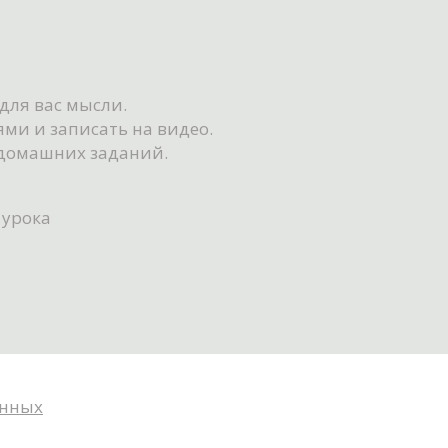
для вас мысли.
ми и записать на видео.
 домашних заданий.
 урока
анных