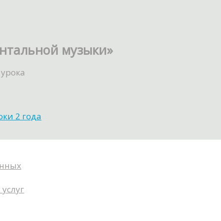
ентальной музыки»
 урока
ки 2 года
анных
 услуг