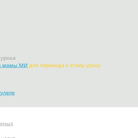
 урока
ка мамы МИ
для перехода к этому уроку
кулеле
анных