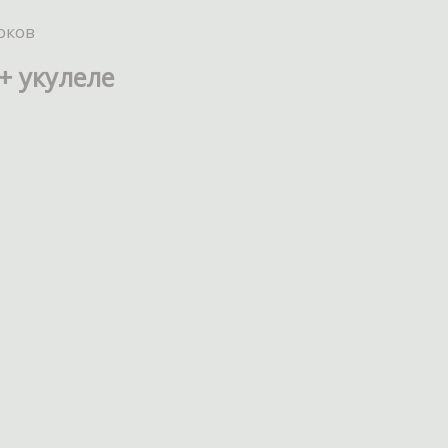
оков
+ укулеле