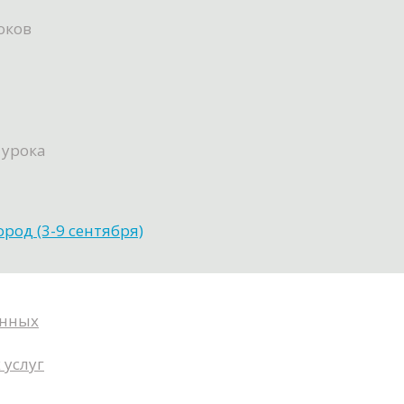
оков
 урока
ород (3-9 сентября)
анных
 услуг