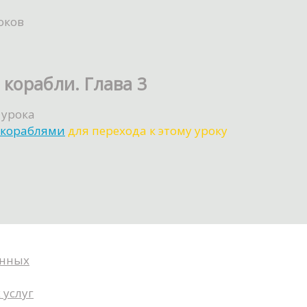
оков
 корабли. Глава 3
 урока
с кораблями
для перехода к этому уроку
анных
 услуг