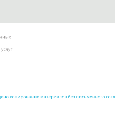
анных
 услуг
щено копирование материалов без письменного сог