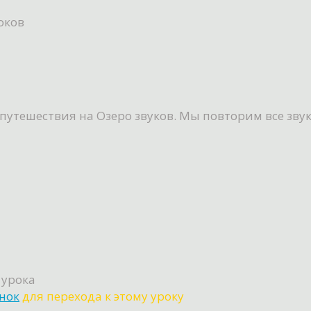
оков
тешествия на Озеро звуков. Мы повторим все звуки
 урока
енок
для перехода к этому уроку