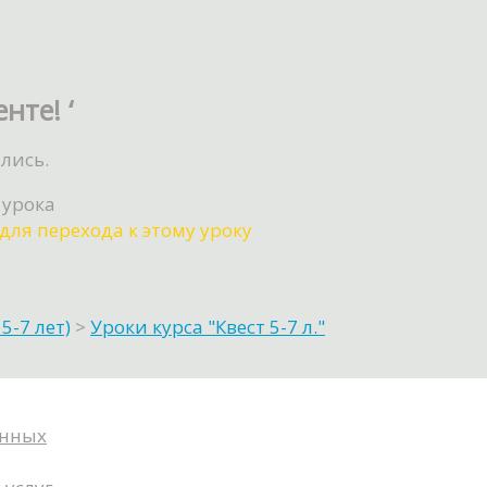
нте! ‘
лись.
 урока
для перехода к этому уроку
5-7 лет)
>
Уроки курса "Квест 5-7 л."
анных