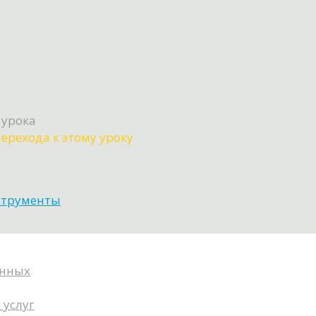
 урока
ерехода к этому уроку
струменты
анных
 услуг